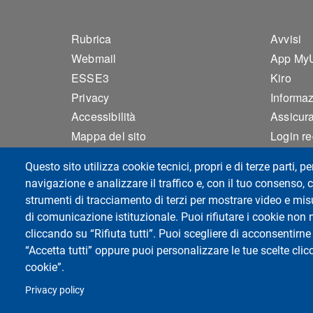
Footer 1
Foo
Rubrica
Avvisi
Webmail
App My
ESSE3
Kiro
Privacy
Informazi
Accessibilità
Assicura
Mappa del sito
Login r
Cookie settings
Questo sito utilizza cookie tecnici, propri e di terze parti, pe
navigazione e analizzare il traffico e, con il tuo consenso, c
strumenti di tracciamento di terzi per mostrare video e misur
Dipartimento di Sanità Pubblica, Medic
di comunicazione istituzionale. Puoi rifiutare i cookie non 
Forense
cliccando su “Rifiuta tutti”. Puoi scegliere di acconsentirne 
Università degli Studi di Pavia
“Accetta tutti” oppure puoi personalizzare le tue scelte cl
Campus della Salute, presso Policlinico 
cookie”.
Viale Golgi 19, 27100 Pavia - Italy
Privacy policy