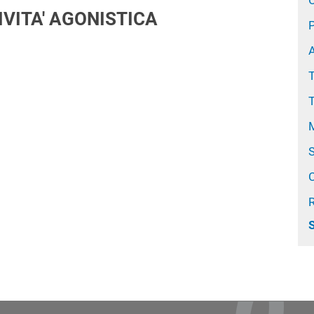
C
VITA' AGONISTICA
P
A
T
T
M
S
C
S