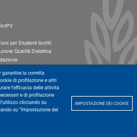
ter 2
UniPV
oni per Studenti Iscritti
zione Qualità Didattica
edazione
r garantire la corretta
ookie di profilazione e altri
are l'efficacia delle attività
ina Sperimentale e
necessari e di profilazione
l’utilizzo cliccando su
IMPOSTAZIONE DEI COOKIE
iccando su “Impostazione dei
San Matteo