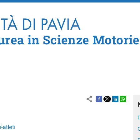
Salta al contenuto principale
aurea in Scienze Motorie
D
-atleti
O